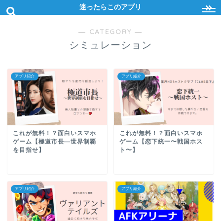
迷ったらこのアプリ
― CATEGORY ―
シミュレーション
アプリ紹介
アプリ紹介
これが無料！？面白いスマホ
これが無料！？面白いスマホ
ゲーム【極道市長―世界制覇
ゲーム【恋下統一〜戦国ホス
を目指せ】
ト〜】
アプリ紹介
アプリ紹介