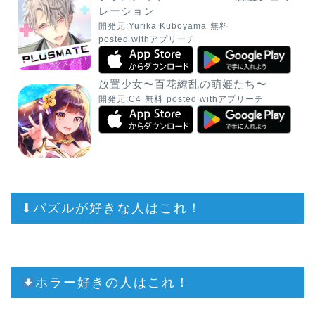
レーション
開発元:
Yurika Kuboyama
無料
posted with
アプリーチ
放置少女〜百花繚乱の萌姫たち〜
開発元:
C4
無料
posted with
アプリーチ
⬇︎パズルが好きな人はこれ！
ホラー好きの人はこれ！