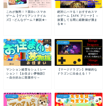
これが無料！？面白いスマホ
絶対にハマる！おすすめスマ
ゲーム【ヴァリアントテイル
ホゲーム【AFK アリーナ】～
ズ】~どんなゲーム？解説★~
放置してる間に経験値が溜ま
る★～
アプリ紹介
アプリ紹介
マンション経営をシュミレー
【マージドラゴン】神秘的な
ション！【お住まい夢物語】
ドラゴンに出会える！？
～自分好みに部屋作り～
アプリ紹介
アプリ紹介