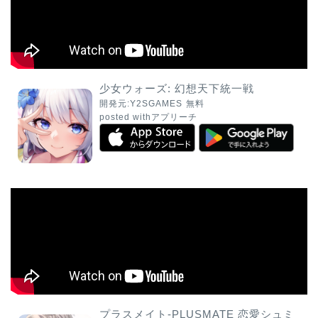
少女ウォーズ: 幻想天下統一戦
開発元:
Y2SGAMES
無料
posted with
アプリーチ
プラスメイト-PLUSMATE 恋愛シュミ