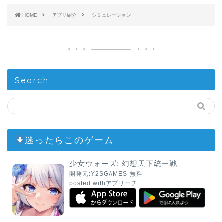
HOME
アプリ紹介
シミュレーション
Search
迷ったらこのゲーム
少女ウォーズ: 幻想天下統一戦
開発元:
Y2SGAMES
無料
posted with
アプリーチ