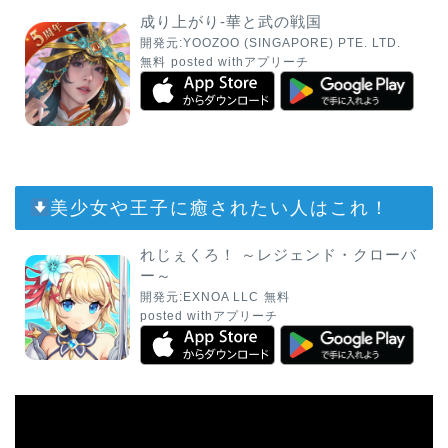
成り上がり-華と武の戦国
開発元:
YOOZOO (SINGAPORE) PTE. LTD.
無料
posted with
アプリーチ
美少女や王子に癒されたい人はこれ！
れじぇくろ！ ～レジェンド・クローバ
ー～
開発元:
EXNOA LLC
無料
posted with
アプリーチ