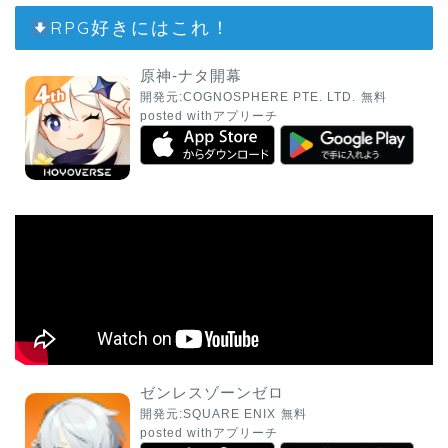
RPG好きにはこれ！
原神-ナタ開幕
開発元:
COGNOSPHERE PTE. LTD.
無料
posted with
アプリーチ
ゼンレスゾーンゼロ
開発元:
SQUARE ENIX
無料
posted with
アプリーチ