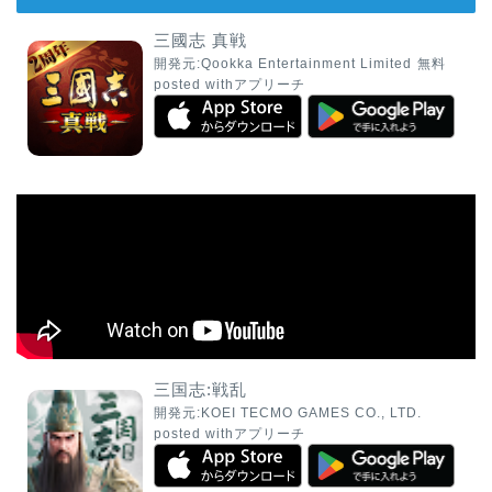
三國志 真戦
開発元:
Qookka Entertainment Limited
無料
posted with
アプリーチ
三国志:戦乱
開発元:
KOEI TECMO GAMES CO., LTD.
posted with
アプリーチ