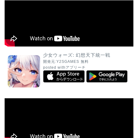
少女ウォーズ: 幻想天下統一戦
開発元:
Y2SGAMES
無料
posted with
アプリーチ