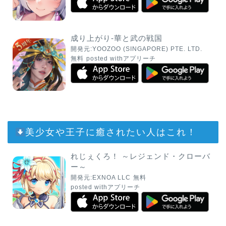
成り上がり-華と武の戦国
開発元:
YOOZOO (SINGAPORE) PTE. LTD.
無料
posted with
アプリーチ
美少女や王子に癒されたい人はこれ！
れじぇくろ！ ～レジェンド・クローバ
ー～
開発元:
EXNOA LLC
無料
posted with
アプリーチ