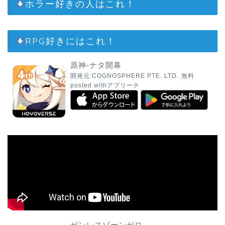
ホラー好きの人はこれ！
RPG好きにはこれ！
原神-ナタ開幕
開発元:
COGNOSPHERE PTE. LTD.
無料
posted with
アプリーチ
ゼンレスゾーンゼロ