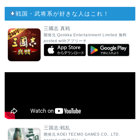
戦国・武将系が好きな人はこれ！
三國志 真戦
開発元:
Qookka Entertainment Limited
無料
posted with
アプリーチ
三国志:戦乱
開発元:
KOEI TECMO GAMES CO., LTD.