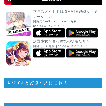
プラスメイト-PLUSMATE 恋愛シュミ
レーション
開発元:
Yurika Kuboyama
無料
posted with
アプリーチ
放置少女〜百花繚乱の萌姫たち〜
開発元:
C4
無料
posted with
アプリーチ
⬇︎パズルが好きな人はこれ！