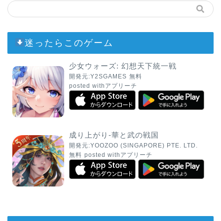
迷ったらこのゲーム
少女ウォーズ: 幻想天下統一戦
開発元:
Y2SGAMES
無料
posted with
アプリーチ
成り上がり-華と武の戦国
開発元:
YOOZOO (SINGAPORE) PTE. LTD.
無料
posted with
アプリーチ