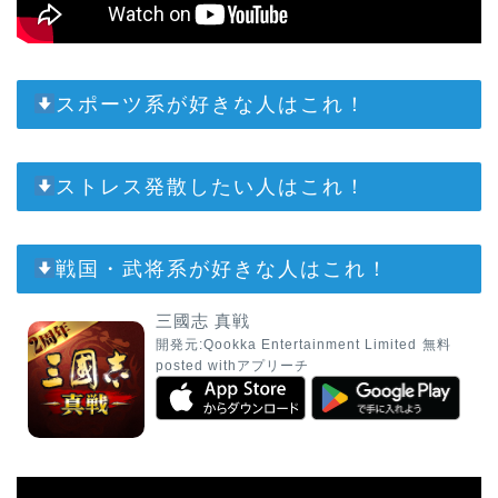
スポーツ系が好きな人はこれ！
ストレス発散したい人はこれ！
戦国・武将系が好きな人はこれ！
三國志 真戦
開発元:
Qookka Entertainment Limited
無料
posted with
アプリーチ