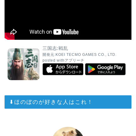
三国志:戦乱
開発元:
KOEI TECMO GAMES CO., LTD.
posted with
アプリーチ
⬇︎ほのぼのが好きな人はこれ！