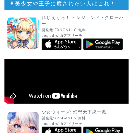
美少女や王子に癒されたい人はこれ！
れじぇくろ！ ～レジェンド・クローバ
ー～
開発元:
EXNOA LLC
無料
posted with
アプリーチ
少女ウォーズ: 幻想天下統一戦
開発元:
Y2SGAMES
無料
posted with
アプリーチ