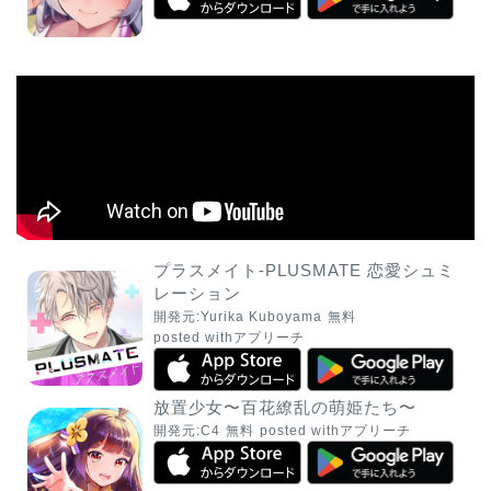
プラスメイト-PLUSMATE 恋愛シュミ
レーション
開発元:
Yurika Kuboyama
無料
posted with
アプリーチ
放置少女〜百花繚乱の萌姫たち〜
開発元:
C4
無料
posted with
アプリーチ