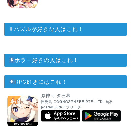
⬇︎パズルが好きな人はこれ！
ホラー好きの人はこれ！
RPG好きにはこれ！
原神-ナタ開幕
開発元:
COGNOSPHERE PTE. LTD.
無料
posted with
アプリーチ