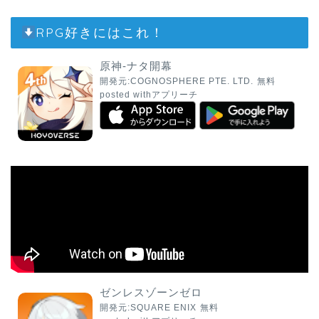
RPG好きにはこれ！
原神-ナタ開幕
開発元:
COGNOSPHERE PTE. LTD.
無料
posted with
アプリーチ
ゼンレスゾーンゼロ
開発元:
SQUARE ENIX
無料