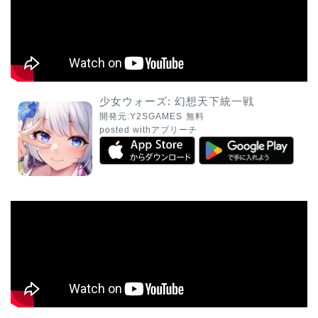
少女ウォーズ: 幻想天下統一戦
開発元:
Y2SGAMES
無料
posted with
アプリーチ