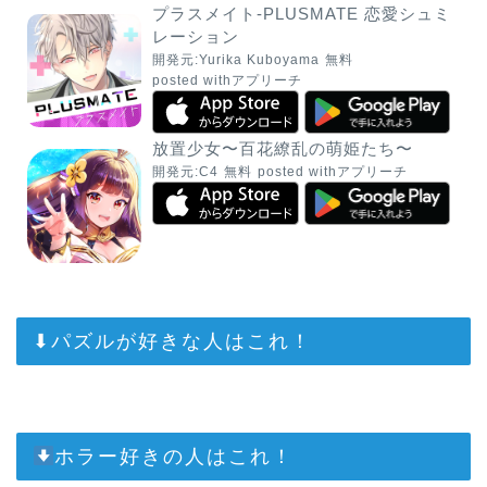
プラスメイト-PLUSMATE 恋愛シュミ
レーション
開発元:
Yurika Kuboyama
無料
posted with
アプリーチ
放置少女〜百花繚乱の萌姫たち〜
開発元:
C4
無料
posted with
アプリーチ
⬇︎パズルが好きな人はこれ！
ホラー好きの人はこれ！