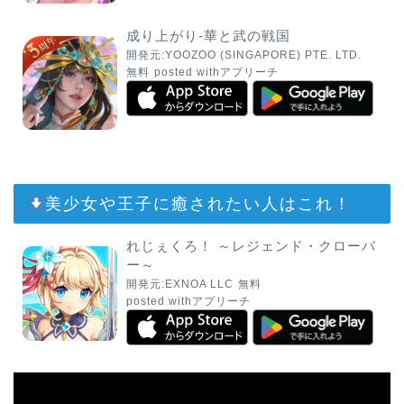
成り上がり-華と武の戦国
開発元:
YOOZOO (SINGAPORE) PTE. LTD.
無料
posted with
アプリーチ
美少女や王子に癒されたい人はこれ！
れじぇくろ！ ～レジェンド・クローバ
ー～
開発元:
EXNOA LLC
無料
posted with
アプリーチ