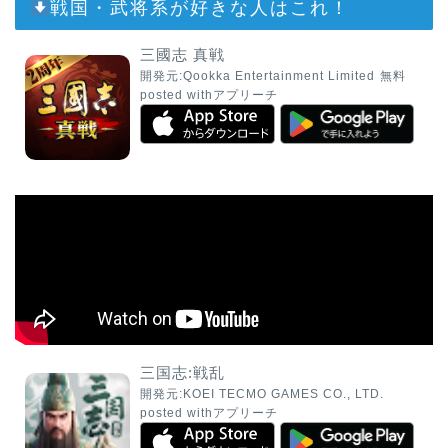
戦国・武将系が好きな人はこれ！
三國志 真戦
開発元:
Qookka Entertainment Limited
無料
posted with
アプリーチ
三国志:戦乱
開発元:
KOEI TECMO GAMES CO., LTD.
posted with
アプリーチ